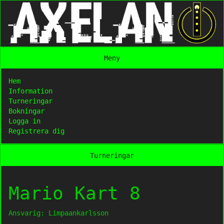
Meny
Hem
Information
Turneringar
Bokningar
Logga in
Registrera dig
Turneringar
Mario Kart 8
Ansvarig: Limpaankarlsson